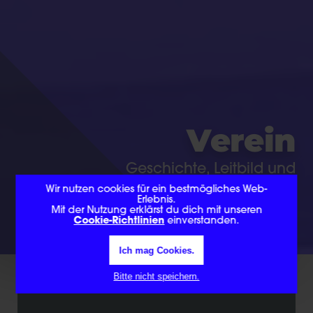
V
e
r
e
i
n
Geschichte, Leitbild und
Selbstverständnis
Wir nutzen cookies für ein bestmögliches Web-
Erlebnis.
Mit der Nutzung erklärst du dich mit unseren
Cookie-Richtlinien
einverstanden.
Ich mag Cookies.
Bitte nicht speichern.