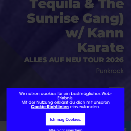
T
e
q
u
i
l
a
&
T
h
e
S
u
n
r
i
s
e
G
a
n
g
)
w
/
K
a
n
n
K
a
r
a
t
e
ALLES AUF NEU TOUR 2026
Punkrock
Wir nutzen cookies für ein bestmögliches Web-
Erlebnis.
Mit der Nutzung erklärst du dich mit unseren
Cookie-Richtlinien
einverstanden.
Ich mag Cookies.
Bitte nicht speichern.