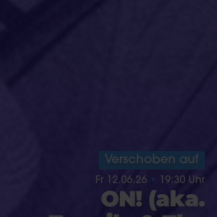
Verschoben auf
Fr 12.06.26
19:30 Uhr
O
N
!
(
a
k
a
.