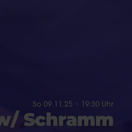
So 09.11.25
19:30 Uhr
w
/
S
c
h
r
a
m
m