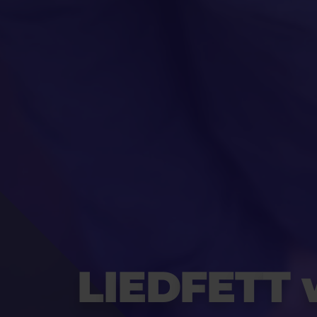
L
I
E
D
F
E
T
T